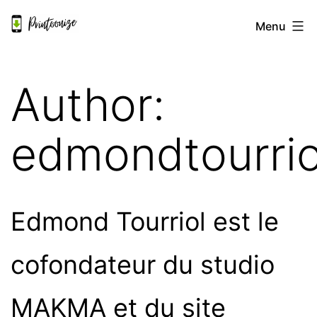
Skip
Printoonize
Menu
to
EN
content
Author:
edmondtourrio
Edmond Tourriol est le
cofondateur du studio
MAKMA et du site